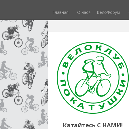
Главная
О нас
ВелоФорум
Катайтесь С НАМИ!