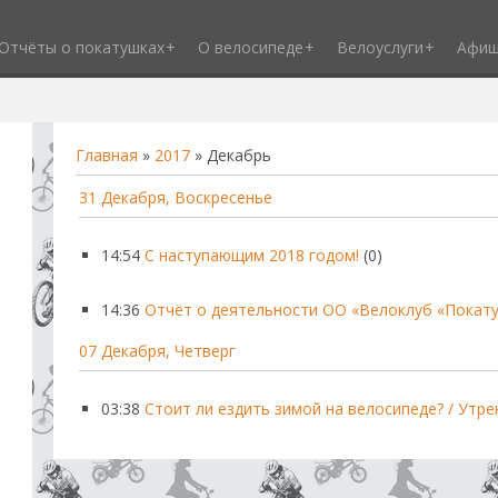
Отчёты о покатушках
О велосипеде
Велоуслуги
Афи
Главная
»
2017
»
Декабрь
31 Декабря, Воскресенье
14:54
С наступающим 2018 годом!
(0)
14:36
Отчёт о деятельности ОО «Велоклуб «Покатуш
07 Декабря, Четверг
03:38
Стоит ли ездить зимой на велосипеде? / Утр