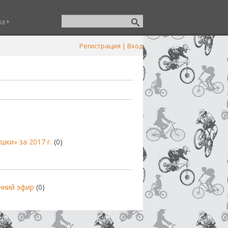
ша
Регистрация
|
Вход
ки» за 2017 г.
(0)
енний эфир
(0)