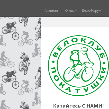
Главная
О нас
ВелоФорум
Катайтесь С НАМИ!