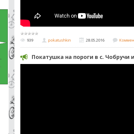
939
pokatushkin
28.05.2016
Коммен
Покатушка на пороги в с. Чобручи 