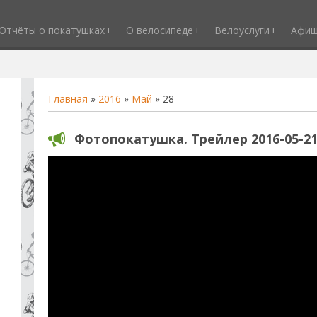
Отчёты о покатушках
О велосипеде
Велоуслуги
Афи
Главная
»
2016
»
Май
»
28
Фотопокатушка. Трейлер 2016-05-2