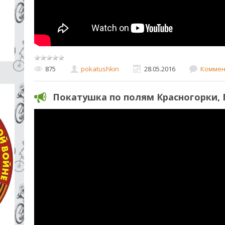
875
pokatushkin
28.05.2016
Коммен
Покатушка по полям Красногорки, 