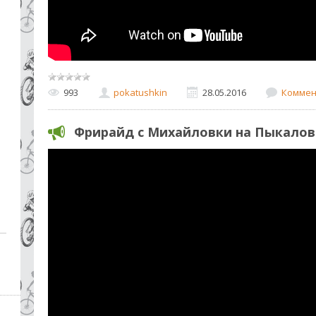
993
pokatushkin
28.05.2016
Коммен
Фрирайд c Михайловки на Пыкалов