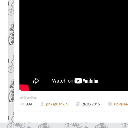
889
pokatushkin
28.05.2016
Коммен