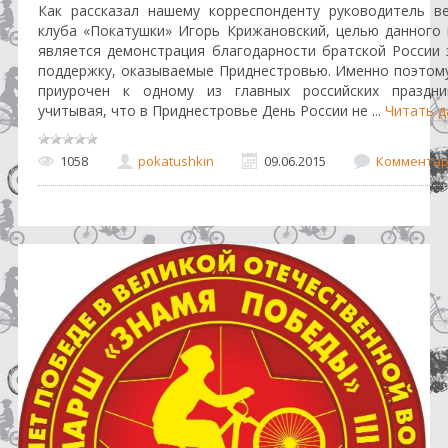
Как рассказал нашему корреспонденту руководитель в
клуба «Покатушки» Игорь Крижановский, целью данного
является демонстрация благодарности братской России
поддержку, оказываемые Приднестровью. Именно поэтом
приурочен к одному из главных российских праздни
учитывая, что в Приднестровье День России не
...
Читать д
1058
pokatushkin
09.06.2015
Комментари