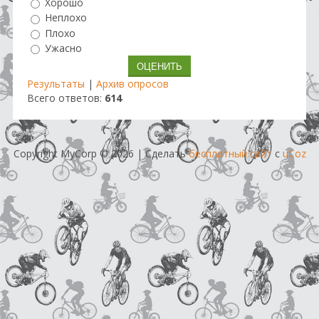
Хорошо
Неплохо
Плохо
Ужасно
Результаты
|
Архив опросов
Всего ответов:
614
Copyright MyCorp © 2026
|
Сделать
бесплатный сайт
с
uCoz