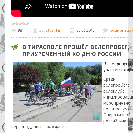
981
pokatushkin
09.06.2015
Комментарии
В ТИРАСПОЛЕ ПРОШЁЛ ВЕЛОПРОБЕГ,
ПРИУРОЧЕННЫЙ КО ДНЮ РОССИИ
В мероприят
участие около
Среди уч
велопробег
велоклуба «
инициировавш
мероприятие,
военнослужа
Оперативн
российских во
неравнодушные граждане.