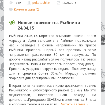
1349
pokatushkin
12.05.2015
Комментарии (0)
Новые горизонты. Рыбница
24,04,15
Рыбница 24,04,15.
Короткое описание нашего нового
маршрута. Идея велослета в Гайянах подтолкнула
нас к разведке в южном направлении по трассе
Рыбница-Тирасполь. Первый раз проехали в этом
направлении расстояние 30 км и вернулись. По
дороге назад расслабиться не получилось т.к. резко
надвинулась туча и не хотелось попасть под дождь.
Пришлось усердно покрутить педали. Поэтому назад
шли в среднем более 30км/ч. Маршрут отлично
подходит для тренировки выносливости.
Вторая попытка вылилась в идею достижения границ
Рыбницкого и Дубоссарского района (38 км). Мы это
осуществили, поставив наш рекорд на
дальность...Преодолев 38+38км менее чем за 3 часа
в хорошем темпе и даже встр
...
Читать дальше »