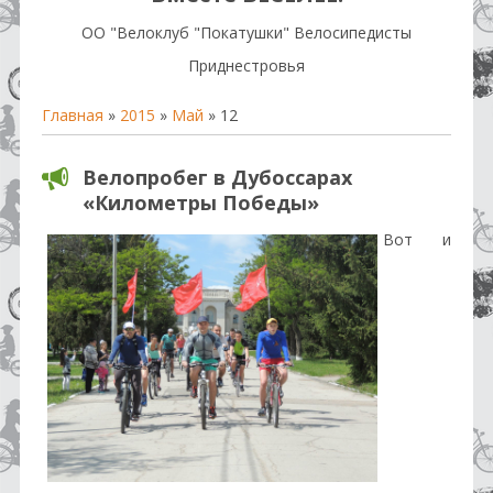
OO "Велоклуб "Покатушки" Велосипедисты
Приднестровья
Главная
»
2015
»
Май
»
12
Велопробег в Дубоссарах
«Километры Победы»
Вот и