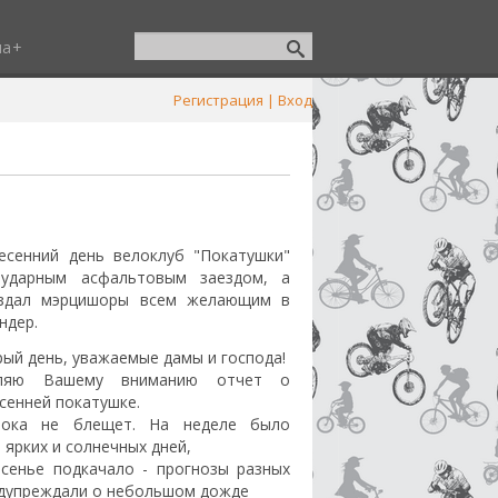
ша
Регистрация
|
Вход
есенний день велоклуб "Покатушки"
ударным асфальтовым заездом, а
здал мэрцишоры всем желающим в
ндер.
ый день, уважаемые дамы и господа!
вляю Вашему вниманию отчет о
сенней покатушке.
пока не блещет. На неделе было
 ярких и солнечных дней,
есенье подкачало - прогнозы разных
едупреждали о небольшом дожде