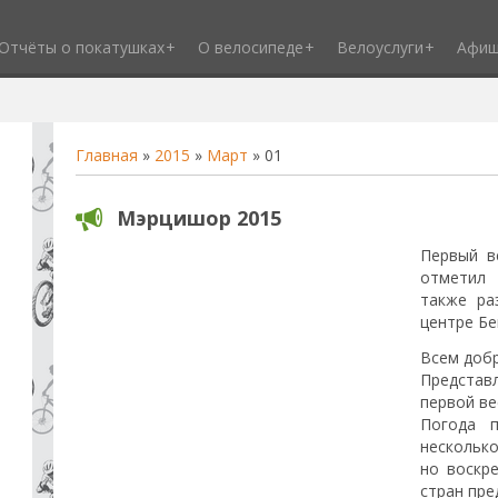
Отчёты о покатушках
О велосипеде
Велоуслуги
Афи
Главная
»
2015
»
Март
»
01
Мэрцишор 2015
Первый в
отметил 
также ра
центре Бе
Всем добр
Предста
первой ве
Погода 
несколько
но воскр
стран пр