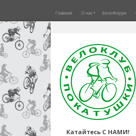
Главная
О нас
ВелоФорум
Катайтесь С НАМИ!