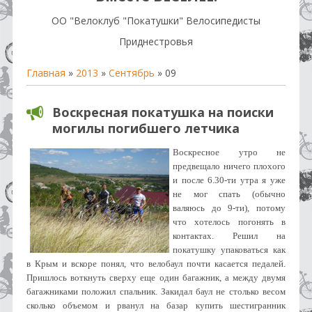
OO "Велоклуб "Покатушки" Велосипедисты
Приднестровья
Главная
»
2013
»
Сентябрь
»
09
Воскресная покатушка на поиски
могилы погибшего летчика
Воскресное утро не
предвещало ничего плохого
и после 6.30-ти утра я уже
не мог спать (обычно
валяюсь до 9-ти), потому
что хотелось погонять в
контактах. Решил на
покатушку упаковаться как
в Крым и вскоре понял, что велобаул почти касается педалей.
Пришлось воткнуть сверху еще один багажник, а между двумя
багажниками положил спальник. Закидал баул не столько весом
сколько объемом и рванул на базар купить шестигранник