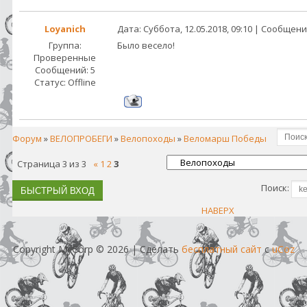
Loyanich
Дата: Суббота, 12.05.2018, 09:10 | Сообщен
Группа:
Было весело!
Проверенные
Сообщений:
5
Статус:
Offline
Форум
»
ВЕЛОПРОБЕГИ
»
Велопоходы
»
Веломарш Победы
Страница
3
из
3
«
1
2
3
Поиск:
НАВЕРХ
Copyright MyCorp © 2026
|
Сделать
бесплатный сайт
с
uCoz