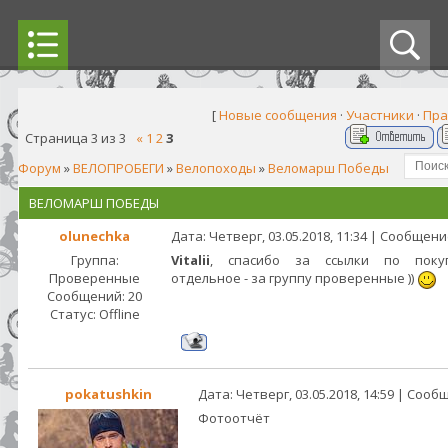
[
Новые сообщения
·
Участники
·
Пра
Страница
3
из
3
«
1
2
3
Форум
»
ВЕЛОПРОБЕГИ
»
Велопоходы
»
Веломарш Победы
ВЕЛОМАРШ ПОБЕДЫ
olunechka
Дата: Четверг, 03.05.2018, 11:34 | Сообщен
Группа:
Vitalii
, спасибо за ссылки по покупк
Проверенные
отдельное - за группу проверенные ))
Сообщений:
20
Статус:
Offline
pokatushkin
Дата: Четверг, 03.05.2018, 14:59 | Соо
Фотоотчёт