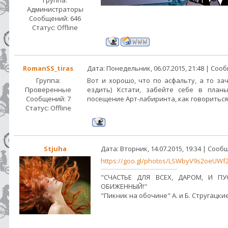
Группа:
Администраторы
Сообщений:
646
Статус:
Offline
RomanSS_tiras
Дата: Понедельник, 06.07.2015, 21:48 | Со
Группа:
Вот и хорошо, что по асфальту, а то за
Проверенные
ездить) Кстати, забейте себе в план
Сообщений:
7
посещение Арт-лабиринта, как говориться
Статус:
Offline
Stjuha
Дата: Вторник, 14.07.2015, 19:34 | Соо
https://goo.gl/photos/LSWbyV9s2oeUWf
"СЧАСТЬЕ ДЛЯ ВСЕХ, ДАРОМ, И ПУ
ОБИЖЕННЫЙ!"
"Пикник на обочине" А. и Б. Стругацки