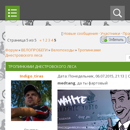
[
Новые сообщения
·
Участники
·
Пра
Страница
5
из
5
«
1
2
3
4
5
Форум
»
ВЕЛОПРОБЕГИ
»
Велопоходы
»
Тропинками
Днестровского леса
ТРОПИНКАМИ ДНЕСТРОВСКОГО ЛЕСА
Indigo_tiras
Дата: Понедельник, 06.07.2015, 21:13 
medtang
, да ты фартовый