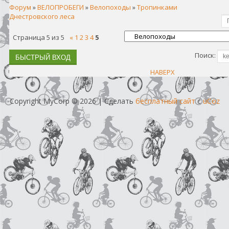
Форум
»
ВЕЛОПРОБЕГИ
»
Велопоходы
»
Тропинками
Днестровского леса
Страница
5
из
5
«
1
2
3
4
5
Поиск:
НАВЕРХ
Copyright MyCorp © 2026
|
Сделать
бесплатный сайт
с
uCoz