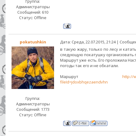
Группа:
Администраторы
Сообщений:
610
Статус:
Offline
pokatushkin
Дата: Среда, 22.07.2015, 21:24 | Сообщ
в такую жару, только по лесу и катат
следующую покатушку организовать п
Маршрут уже есть. Его проложила Нас
погоды так его и не обкатали.
Маршрут
http:/
fileId=jdoxbhqezaendvhn
Группа:
Администраторы
Сообщений:
1773
Статус:
Offline