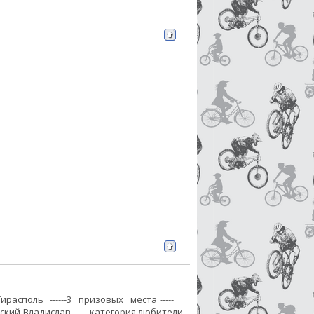
споль ------3 призовых места -----
кий Владислав ----- категория любители