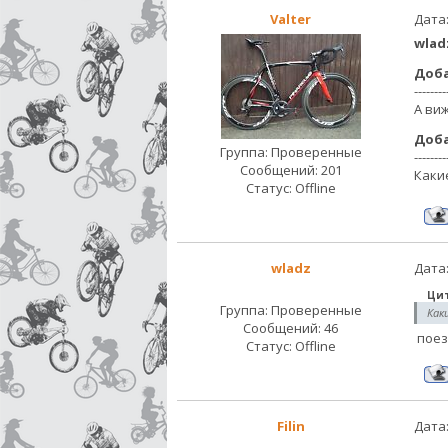
Valter
Дата:
wlad
Доб
--------
А ви
Доб
Группа: Проверенные
--------
Сообщений:
201
Каки
Статус:
Offline
wladz
Дата:
Ци
Группа: Проверенные
Как
Сообщений:
46
поез
Статус:
Offline
Filin
Дата: