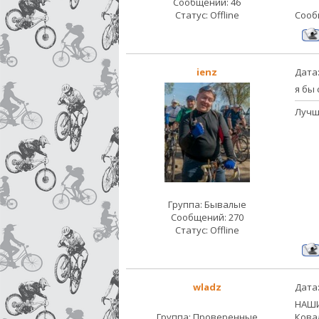
Сообщений:
46
Статус:
Offline
Сооб
ienz
Дата:
я бы 
Лучше
Группа: Бывалые
Сообщений:
270
Статус:
Offline
wladz
Дата:
НАШИ
Группа: Проверенные
Кова