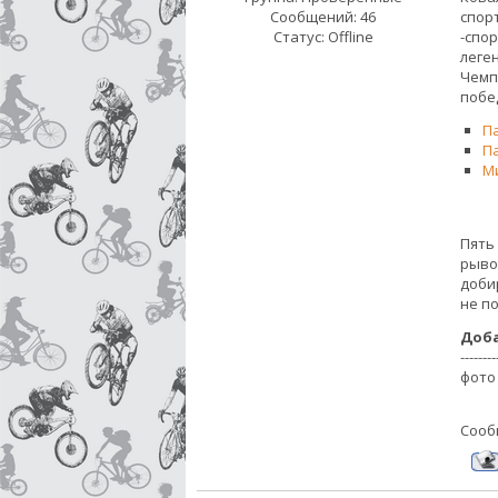
Сообщений:
46
спор
Статус:
Offline
-спо
леге
Чемп
побе
П
П
М
Пять
рыво
до
не п
Доб
--------
фото
Сооб