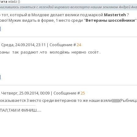
тата
wladz
(
)
числивилось гоняться с легендой мирового велоспорта нашим земляком Андрей Ан
то тот, который в Молдове делает велики под маркой
Masterteh
?
ово! Мужик видать в форме, 1 место среди "
Ветераны шоссейники
"
 Среда, 24.09.2014, 23:11 | Сообщение #
24
раны так раздают .что молодёжь нервно сосёт .
 Четверг, 25.09.2014, 00:09 | Сообщение #
25
оказывается 3 место среди ветеранов то же наши взяли))))))))(Рыбниц
ПАЛ,ТАМ И ФИНИШ.....