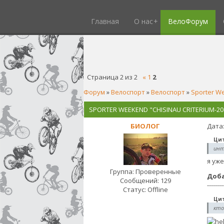
Главная
О нас
ВелоФорум
Страница
2
из
2
«
1
2
Форум
»
Велоспорт
»
Велоспорт
»
Sporter We
SPORTER WEEKEND "CHISINAU CRITERIUM-20
БИОЛОГ
Дата:
Ци
инт
я уже
Группа: Проверенные
Доб
Сообщений:
129
--------
Статус:
Offline
Ци
кто