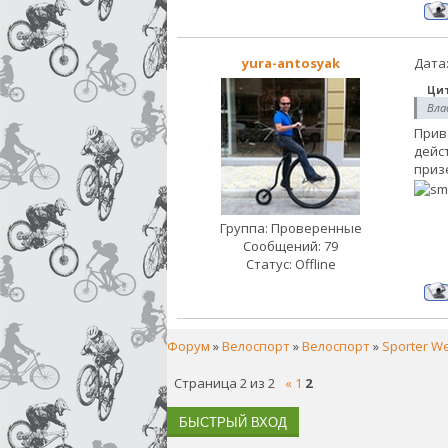
yura-antosyak
Дата:
Ци
Вла
Прив
дейс
приз
Группа: Проверенные
Сообщений:
79
Статус:
Offline
Форум
»
Велоспорт
»
Велоспорт
»
Sporter We
Страница
2
из
2
«
1
2