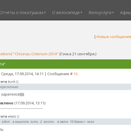
Отчёты о покатушках
О велосипеде
Велоуслуги
Афи
[
Новые сообщения
ekend "Chisinau Criterium-2014"
(Гонка 21 сентября.)
14"
 Среда, 17.09.2014, 14:11 | Сообщение #
16
тата
burik
(
)
ересненько
 зарегелся)))))
авлено
(17.09.2014, 13:11)
-------------------------------------
тата
wladz
(
)
 едет в кишенёв есть 2 место в авто 10 баков с чела