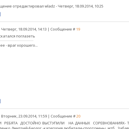
щение отредактировал
wladz
-
Четверг, 18.09.2014, 10:25
 Четверг, 18.09.2014, 14:13 | Сообщение #
19
скатался поглазеть
е - враг хорошего...
 Вторник, 23.09.2014, 11:59 | Сообщение #
20
 РЕБЯТА ДОСТОЙНО ВЫСТУПИЛИ НА ДАННЫХ СОРЕВНОВАНИЯХ- Тира
ленко Дмитрий-Биолог -категория любители-спортсмены мтб . Забавс