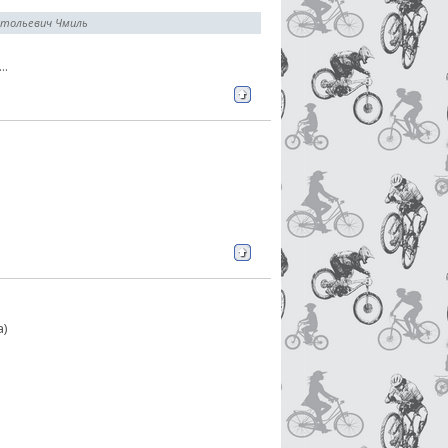
атольевич Чмиль
...
а)