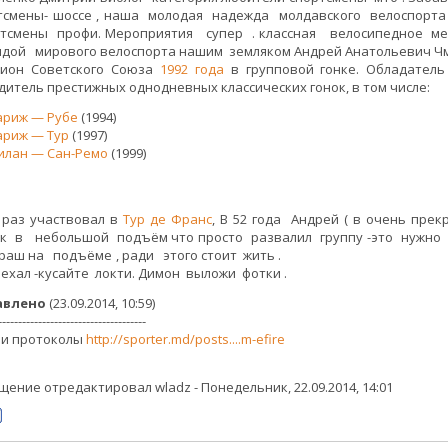
тсмены- шоссе , наша молодая надежда молдавского велоспорта
ртсмены профи. Мероприятия супер . классная велосипедное мер
ндой мирового велоспорта нашим земляком Андрей Анатольевич Ч
ион Советского Союза
1992 года
в групповой гонке. Обладател
дитель престижных однодневных классических гонок, в том числе:
ариж — Рубе
(1994)
ариж — Тур
(1997)
илан — Сан-Ремо
(1999)
 раз участвовал в
Тур де Франс
, В 52 года Андрей ( в очень пр
к в небольшой подъём что просто развалил группу -это нужно
бираш на подъёме , ради этого сто
оехал -кусайте локти. Димон выложи фотки .
авлено
(23.09.2014, 10:59)
-------------------------------------
 и протоколы
http://sporter.md/posts....m-efire
щение отредактировал
wladz
-
Понедельник, 22.09.2014, 14:01