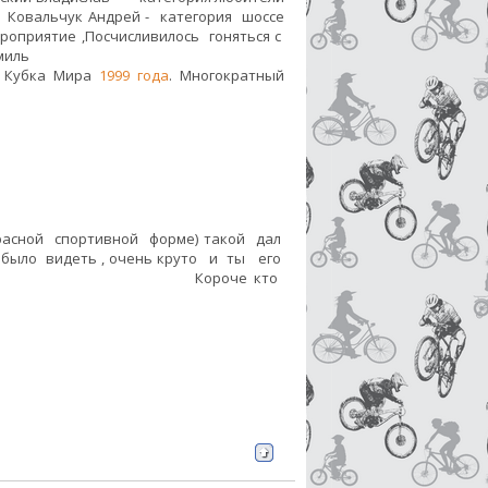
 Ковальчук Андрей - категория шоссе
оприятие ,Посчисливилось гоняться с
миль
ь Кубка Мира
1999 года
. Многократный
екрасной спортивной форме) такой дал
 было видеть , очень круто и ты его
ит жить . Короче кто