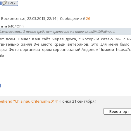
 Воскресенье, 22.03.2015, 22:14 | Сообщение #
26
тата
БИОЛОГ
(
)
д,оказывается 3 место среди ветеранов то же наши взяли))))))))(Рыбница)
ет всем. Нашел ваш сайт через друга, с которым катаю. Мы с н
твительно занял 3-е место среди ветеранов. Это для меня было
еры. Фото с организатором соревнований Андреем Чмилем https://clou
ekend "Chisinau Criterium-2014"
(Гонка 21 сентября.)