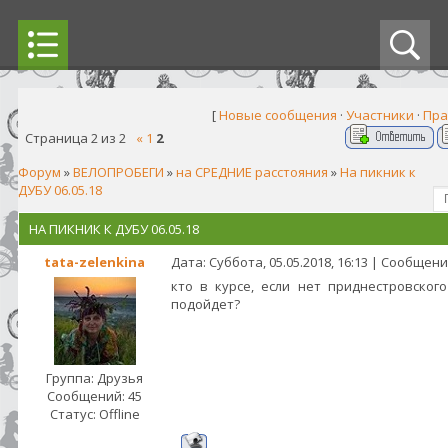
[
Новые сообщения
·
Участники
·
Пра
Страница
2
из
2
«
1
2
Форум
»
ВЕЛОПРОБЕГИ
»
на СРЕДНИЕ расстояния
»
На пикник к
ДУБУ 06.05.18
НА ПИКНИК К ДУБУ 06.05.18
tata-zelenkina
Дата: Суббота, 05.05.2018, 16:13 | Сообщен
кто в курсе, если нет приднестровского
подойдет?
Группа: Друзья
Сообщений:
45
Статус:
Offline