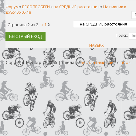
Форум
»
ВЕЛОПРОБЕГИ
»
на СРЕДНИЕ расстояния
»
На пикник к
ДУБУ 06.05.18
Страница
2
из
2
«
1
2
Поиск:
НАВЕРХ
Copyright MyCorp © 2026
|
Сделать
бесплатный сайт
с
uCoz