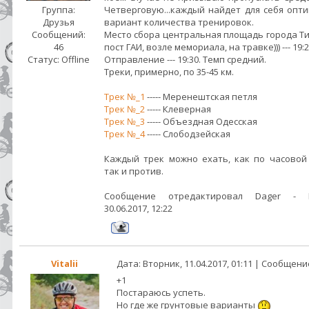
Группа:
Четверговую...каждый найдет для себя опт
Друзья
вариант количества тренировок.
Сообщений:
Место сбора центральная площадь города Ти
46
пост ГАИ, возле мемориала, на травке))) --- 19:
Статус:
Offline
Отправление --- 19:30. Темп средний.
Треки, примерно, по 35-45 км.
Трек №_1
----- Меренештская петля
Трек №_2
----- Клеверная
Трек №_3
----- Объездная Одесская
Трек №_4
----- Слободзейская
Каждый трек можно ехать, как по часовой 
так и против.
Сообщение отредактировал
Dager
-
30.06.2017, 12:22
Vitalii
Дата: Вторник, 11.04.2017, 01:11 | Сообщен
+1
Постараюсь успеть.
Но где же грунтовые варианты