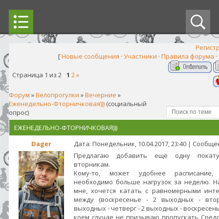
Регист
[
Новые сообщения
·
Участники
·
Правила форума
·
Страница
1
из
2
1
2
»
Форум
»
Велопрогулки
»
Вечерние
»
Еженедельно-Фторничковая)))
(социальный
опрос)
ЕЖЕНЕДЕЛЬНО-ФТОРНИЧКОВАЯ)))
Dager
Дата: Понедельник, 10.04.2017, 23:40 | Сообщ
Предлагаю добавить ещё одну покат
вторникам.
Кому-то, может удобнее расписание, 
необходимо больше нагрузок за неделю. Н
мне, хочется катать с равномерными инт
между (воскресенье - 2 выходных - вто
выходных - четверг - 2 выходных - воскресенье
коем случае не призываю пропускать Сред