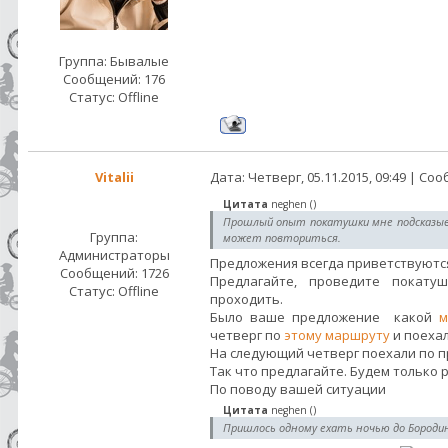
Группа: Бывалые
Сообщений:
176
Статус:
Offline
Vitalii
Дата: Четверг, 05.11.2015, 09:49 | С
Цитата
neghen
(
)
Прошлый опыт покатушки мне подсказыв
Группа:
может повториться.
Администраторы
Предложения всегда приветствуются
Сообщений:
1726
Предлагайте, проведите покату
Статус:
Offline
проходить.
Было ваше предложение какой
м
четверг по
этому маршруту
и поехал
На следующий четверг поехали по 
Так что предлагайте. Будем только 
По поводу вашей ситуации
Цитата
neghen
(
)
Пришлось одному ехать ночью до Бородинк