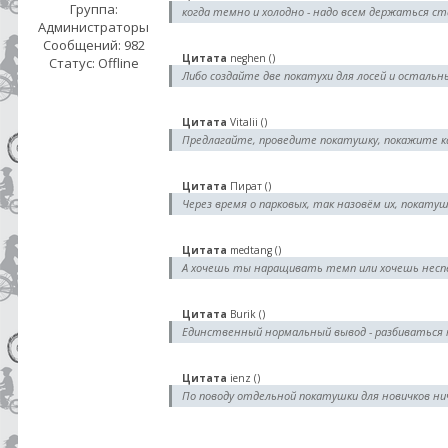
Группа:
когда темно и холодно - надо всем держаться ст
Администраторы
Сообщений:
982
Цитата
neghen
(
)
Статус:
Offline
Либо создайте две покатухи для лосей и остальн
Цитата
Vitalii
(
)
Предлагайте, проведите покатушку, покажите к
Цитата
Пират
(
)
Через время о парковых, так назовём их, покату
Цитата
medtang
(
)
А хочешь ты наращивать темп или хочешь неспе
Цитата
Burik
(
)
Единственный нормальный вывод - разбиваться н
Цитата
ienz
(
)
По поводу отдельной покатушки для новичков ни