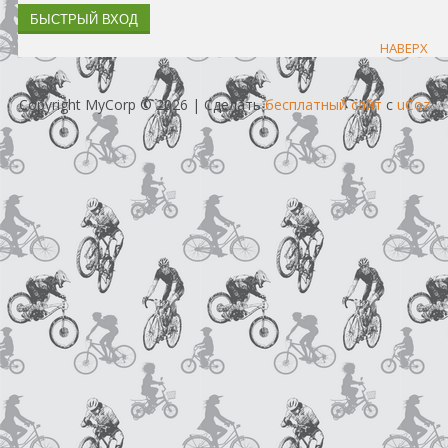
НАВЕРХ
Copyright MyCorp © 2026
|
Сделать
бесплатный сайт
с
uCoz