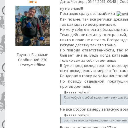
ienz
Дата: Четверг, 05.11.2015, 09:48 | С
ну не знаю!!!
Поставлю сразу все смайлики
Как по мне, так все реплики доказы
так как мы это воспринимаем.
Не могу себя отнести к бывалым ката
Темп действительно у всех разный, 
никто в поле не остался. Всегда жд
каждую десятку так это точно.
По поводу ответственности, так 
Группа: Бывалые
бывает иначе. Ведь когда катаешь
Сообщений:
270
только сам за себя отвечаешь.
Статус:
Offline
В (уже предпоследнюю четверговую
всех дожидалось и мерзло "не само
Бендерах в горку на ул.Кишиневско
По поводу отдельной покатушк
противоречивы.
Цитата
neghen
(
)
Кто нибудь с собой возит аптечку или 
?
Не все с собой камеру запасную возят
Цитата
neghen
(
)
росто вечерняя четверговая изначально б
Вчера трек получился на 27 км