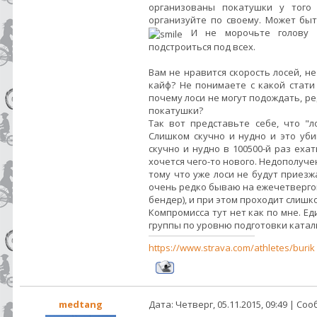
организованы покатушки у того 
организуйте по своему. Может быт
И не морочьте голову о
подстроиться под всех.
Вам не нравится скорость лосей, не
кайф? Не понимаете с какой стат
почему лоси не могут подождать, ре
покатушки?
Так вот представьте себе, что "
Слишком скучно и нудно и это уби
скучно и нудно в 100500-й раз еха
хочется чего-то нового. Недополуче
тому что уже лоси не будут приезж
очень редко бываю на ежечетвергов
бендер), и при этом проходит слишко
Компромисса тут нет как по мне. Е
группы по уровню подготовки катал
https://www.strava.com/athletes/burik
medtang
Дата: Четверг, 05.11.2015, 09:49 | С