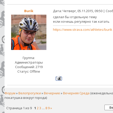
Burik
Дата: Четверг, 05.11.2015, 09:50 | С
сделал бы отдельную тему
если хочешь регулярно так катать
https://www.strava.com/athletes/burik
Группа:
Администраторы
Сообщений:
2719
Статус:
Offline
Форум
»
Велопрогулки
»
Вечерние
»
Вечерняя Среда
(еженедельна
покатушка вокруг города)
Страница
1
из
9
1
2
3
…
8
9
»