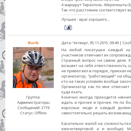
А маршрут Тирасполь -Меренешты-Бе
Так что расстояние соответствует 
Лучшее - враг хорошего...
Burik
Дата: Четверг, 05.11.2015, 09:49 | С
На любой покатушке каждый за 
участников отвечают их сопровож
Странный вопрос на самом деле. К
возьмет на себя ответственность за
не привел вел в порядок, приехал 
организатор, "работающий" на обще
кто на таких условиях вообще захо
Организатор как по мне отвечает
куда ехать.
Группа:
Конечно иногда приходится нянчит
Администраторы
ждать и прочее и прочее. Но по бо
Сообщений:
2719
взрослые люди и каждый долже
Статус:
Offline
самостоятельно решать возникающи
Касательно жалоб на сложность/ск
ежечетверговой а и вообще). М