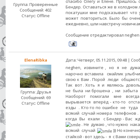
спасибо Олегу и Елене. Пришлось
Группа: Проверенные
Бендер. Оставаться же в холодном 
Сообщений:
402
покатушки мне подсказывает что 
Статус:
Offline
может повториться. Было бы очен
ежедневно, шли навстречу новичка
Сообщение отредактировал
neghen
ElenaRibka
Дата: Четверг, 05.11.2015, 09:48 | С
neghen, извините , но я не дума
нарочно вставила смайлик улыбчи
свою к Вам . Порой люди общаются
Так вот . Хоть я и являюсь довол
не была ни брошена , ни забыта 
Группа: Друзья
Наоборот помогали мне всегда
Сообщений:
69
вырывается вперёд - кто-то отста
Статус:
Offline
езды . Кто-то по ошибке не туда
всякий случай номера телефонов . 
когда Вы ехали с Бендер - Вас жд
. Не думаю , что нужно нак
всякий случай
))) Но конечн
стайкой - вот здесь - я с Вами сове