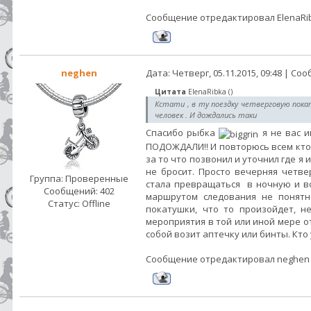
Сообщение отредактировал
ElenaRi
neghen
Дата: Четверг, 05.11.2015, 09:48 | С
Цитата
ElenaRibka
(
)
Кстати , в ту поездку четверговую покат
человек . И дождались таки
Спасибо рыбка
я не вас 
ПОДОЖДАЛИ!! И повторюсь всем кто 
за то что позвонил и уточнил где я 
не бросит. Просто вечерняя четве
Группа: Проверенные
стала превращаться в ночную и во
Сообщений:
402
маршрутом следования не понятн
Статус:
Offline
покатушки, что то произойдет, н
мероприятия в той или иной мере от
собой возит аптечку или бинты. Кт
Сообщение отредактировал
neghen