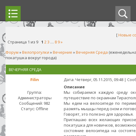
[
Новые с
Страница
1
из
9
1
2
3
…
8
9
»
Форум
»
Велопрогулки
»
Вечерние
»
Вечерняя Среда
(еженедельна
покатушка вокруг города)
ВЕЧЕРНЯЯ СРЕДА
Filin
Дата: Четверг, 05.11.2015, 09:48 | С
Описание
Группа:
Мы собираемся каждую среду око
Администраторы
путешествие по окраинам Тирасполя
Сообщений:
982
Мы едем на велосипеде по периме
Статус:
Offline
размять мышцы перед сном и погов
Говорят, это полезно для здоровья.
Приглашаю всех желающих присоед
покатушка для новичков, возможнос
состояние велосипеда на состоят