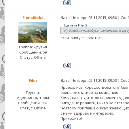
ElenaRibka
Дата: Четверг, 05.11.2015, 09:50 | С
Цитата
Filin
(
)
Ну давайте попробуем - покатушка в сред
если смогу вырваться
Группа: Друзья
Сообщений:
69
Статус:
Offline
Filin
Дата: Четверг, 05.11.2015, 09:50 | С
Проехались хорошо, всем кто был
Группа:
большое спасибо за компанию.
Администраторы
Хочу сказать, что эксперимент удал
Сообщений:
982
никуда не рвались, никто не отстава
Статус:
Offline
Поэтому приглашаю всех желающих,
с нами здорово и интересно.
Приходите!