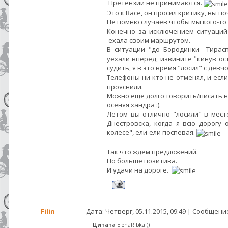
Претензии не принимаются.
Это к Васе, он просил критику, вы п
Не помню случаев чтобы мы кого-то 
Конечно за исключением ситуаций
ехала своим маршрутом.
В ситуации "до Бородинки Тирасп
уехали вперед, извините "кинув ос
судить, я в это время "лосил" с девч
Телефоны ни кто не отменял, и если
прояснили.
Можно еще долго говорить/писать на
осеняя хандра :).
Летом вы отлично "лосили" в мест
Днестровска, когда я всю дорогу 
колесе", ели-ели поспевая.
Так что ждем предложений.
По больше позитива.
И удачи на дороге.
Filin
Дата: Четверг, 05.11.2015, 09:49 | Сообщени
Цитата
ElenaRibka
(
)