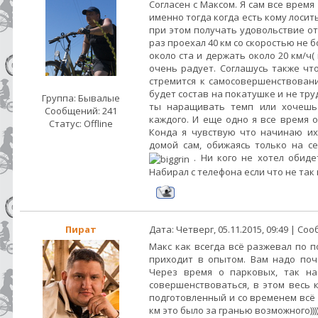
Согласен с Максом. Я сам все время
именно тогда когда есть кому лосить
при этом получать удовольствие от
раз проехал 40 км со скоростью не б
около ста и держать около 20 км/ч(
очень радует. Соглашусь также чт
стремится к самосовершенствован
будет состав на покатушке и не тру
Группа: Бывалые
ты наращивать темп или хочешь
Сообщений:
241
каждого. И еще одно я все время 
Статус:
Offline
Конда я чувствую что начинаю и
домой сам, обижаясь только на се
. Ни кого не хотел обиде
Набирал с телефона если что не так
Пират
Дата: Четверг, 05.11.2015, 09:49 | С
Макс как всегда всё разжевал по по
приходит в опытом. Вам надо поч
Через время о парковых, так на
совершенствоваться, в этом весь ка
подготовленный и со временем всё
км это было за гранью возможного)))