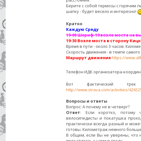
расстояния.
Берите с собой термосы с горячим п
шапку - будет весело и интересно!
Кратко
Каждую Среду
19-00 Шериф-19 возле моста на в
19-30 Возле моста в сторону Киц
Время в пути - около 3 часов. Километ
Скорость движения - в темпе самого
Маршрут движения
https://www.all
Телефон ИДК организатора-коорди
Вот фактический тре
http://www.strava.com/activities/42652
Вопросы и ответы
Вопрос: А почему не в четверг?
Ответ
: Если коротко, потому
велосипедисты и покатушка прохо
практически всегда разный и може
готовы. Километраж немного больше,
В общем, если Вы не уверены, что 
прокатитесь с нами в среду.