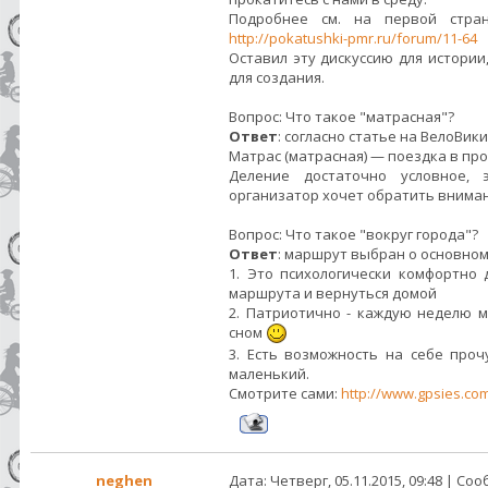
Подробнее см. на первой стра
http://pokatushki-pmr.ru/forum/11-64
Оставил эту дискуссию для истори
для создания.
Вопрос: Что такое "матрасная"?
Ответ
: согласно статье на ВелоВик
Матрас (матрасная) — поездка в пр
Деление достаточно условное,
организатор хочет обратить внима
Вопрос: Что такое "вокруг города"?
Ответ
: маршрут выбран о основном
1. Это психологически комфортно
маршрута и вернуться домой
2. Патриотично - каждую неделю 
сном
3. Есть возможность на себе про
маленький.
Смотрите сами:
http://www.gpsies.com
neghen
Дата: Четверг, 05.11.2015, 09:48 | С