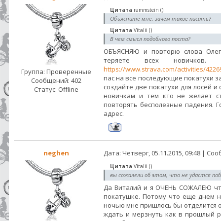
Цитата
rammstein
(
)
Объясните мне, зачем такое писать?
Цитата
Vitalii
(
)
В чем смысл подобного поста?
ОБЪЯСНЯЮ и повторю слова Олега
теряете всех новичков.
https://www.strava.com/activities/4226
Группа: Проверенные
пас на все последующие покатухи з
Сообщений:
402
создайте две покатухи для лосей и
Статус:
Offline
новичкам и тем кто не желает ст
повторять бесполезные падения. Г
адрес.
neghen
Дата: Четверг, 05.11.2015, 09:48 | С
Цитата
Vitalii
(
)
вы сожалели об этом, что не удастся по
Да Виталий и я ОЧЕНЬ СОЖАЛЕЮ чт
покатушке. Потому что еще днем н
ночью мне пришлось бы отделится от
ждать и мерзнуть как в прошлый 