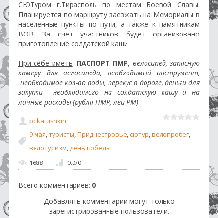
СЮТуром г.Тирасполь по местам Боевой Славы.
Планируется по маршруту заезжать на Мемориалы в
населённые пункты по пути, а также к памятникам
ВОВ. За счёт участников будет организовано
приготовление солдатской каши
При себе иметь
:
ПАСПОРТ ПМР
,
велосипед, запасную
камеру для велосипеда, необходимый инструмент,
необходимое кол-во воды, перекус в дороге, деньги для
закупки необходимого на солдатскую кашу и на
личные расходы (рубли ПМР, леи РМ)
pokatushkin
9 мая
,
туристы
,
Приднестровье
,
сютур
,
велопробег
,
велотуризм
,
день победы
1688
0.0
/
0
Всего комментариев
:
0
Добавлять комментарии могут только
зарегистрированные пользователи.