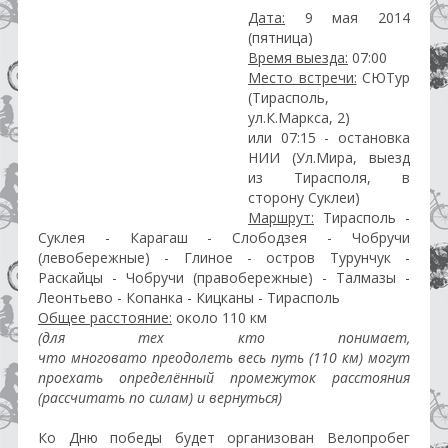
Дата:
9 мая 2014
(пятница)
Время выезда:
07:00
Место встречи:
СЮТур
(Тирасполь,
ул.К.Маркса, 2)
или 07:15 - остановка
НИИ (Ул.Мира, выезд
из Тирасполя, в
сторону Суклеи)
Маршрут:
Тирасполь -
Суклея - Карагаш - Слободзея - Чобручи
(левобережные) - Глиное - остров Турунчук -
Раскайцы - Чобручи (правобережные) - Талмазы -
Леонтьево - Копанка - Кицканы - Тирасполь
Общее расстояние:
около 110 км
(для тех кто понимает,
что многовато преодолеть весь путь (110 км) могут
проехать определённый промежуток расстояния
(рассчитать по силам) и вернуться)
Ко Дню победы будет организован Велопробег