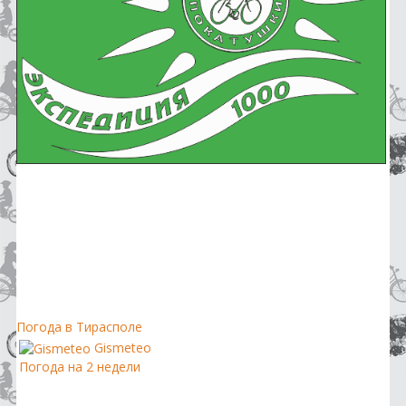
Погода в Тирасполе
Gismeteo
Погода на 2 недели