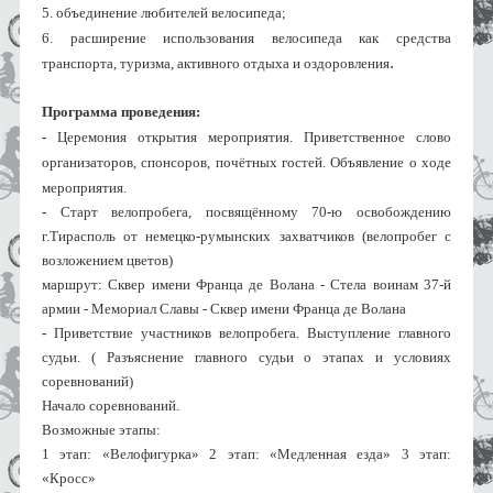
5. объединение любителей велосипеда;
6. расширение использования велосипеда как средства 
.
транспорта, туризма, активного отдыха и оздоровления
Программа проведения:
- 
Церемония открытия мероприятия. Приветственное слово 
организаторов, спонсоров, почётных гостей. Объявление о ходе 
мероприятия.
-
 Cтарт велопробега, посвящённому 70-ю освобождению 
г.Тирасполь от немецко-румынских захватчиков (велопробег с 
возложением цветов)
маршрут: Сквер имени Франца де Волана - Стела воинам 37-й 
армии - Мемориал Славы - Сквер имени Франца де Волана
- 
Приветствие участников велопробега. Выступление главного 
судьи. ( Разъяснение главного судьи о этапах и условиях 
соревнований)
Начало соревнований.
Возможные этапы:
1 этап: «Велофигурка» 2 этап: «Медленная езда» 3 этап: 
«Кросс» 