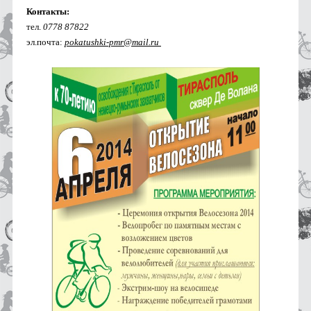
Контакты:
тел.
0778 87822
эл.почта:
pokatushki-pmr@mail.ru