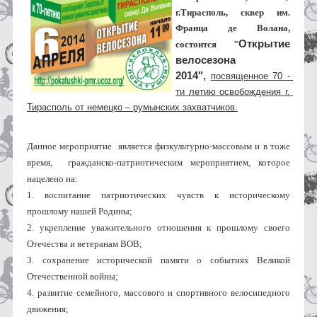
г.Тирасполь, сквер им. 
Франца де Волана, 
Открытие 
состоится "
велосезона 
2014", 
посвященное 70 - 
ти летию освобождения г. 
Тирасполь от немецко – румынских захватчиков.
Данное мероприятие  является физкультурно-массовым и в тоже 
время,  гражданско-патриотическим мероприятием, которое 
нацелено на:
1. воспитание патриотических чувств к историческому 
прошлому нашей Родины;  
2. укрепление уважительного отношения к прошлому своего 
Отечества и ветеранам ВОВ;
3. сохранение исторической памяти о событиях Великой 
Отечественной войны;                                        
4. развитие семейного, массового и спортивного велосипедного 
движения;